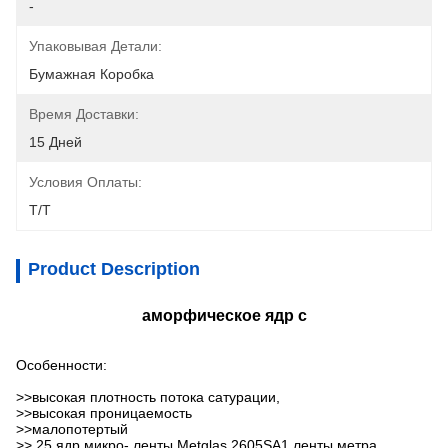
-
Упаковывая Детали:
Бумажная Коробка
Время Доставки:
15 Дней
Условия Оплаты:
T/T
Product Description
аморфическое ядр c
Особенности:
>>
высокая плотность потока сатурации,
>>высокая проницаемость
>>малопотертый
>> 25 ядр микро- ленты Metglas 2605SA1 ленты метра