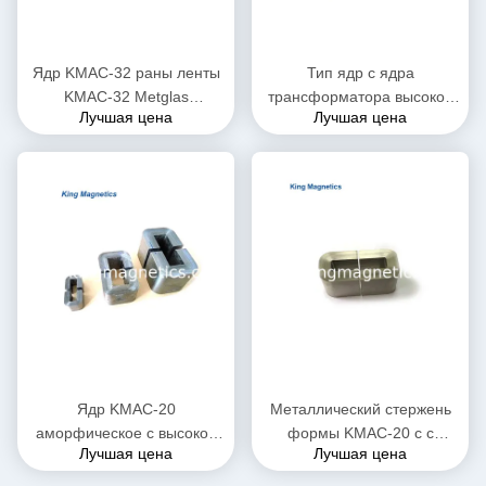
Ядр KMAC-32 раны ленты
Тип ядр c ядра
KMAC-32 Metglas
трансформатора высокой
Лучшая цена
Лучшая цена
аморфическое отрезанное
эффективности KMAC-20
(equ. AMCC-32)
finemet аморфическое
Ядр KMAC-20
Металлический стержень
аморфическое c высокой
формы KMAC-20 c с
Лучшая цена
Лучшая цена
проницаемости для
аморфической лентой для
настоящего
большого настоящего