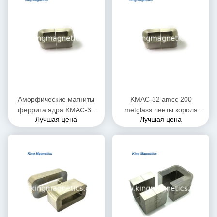
Аморфические магниты
KMAC-32 amcc 200
феррита ядра KMAC-32
metglass ленты короля
Лучшая цена
Лучшая цена
для высокой плотности
Magnetics ядр не-Кристл
потока сатурации
аморфическое c тонкого