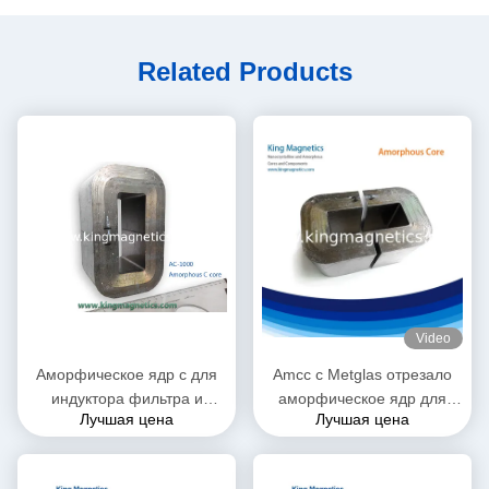
Related Products
Video
Аморфическое ядр c для
Amcc c Metglas отрезало
индуктора фильтра и
аморфическое ядр для
Лучшая цена
Лучшая цена
дросселя PFC сделанных
высокочастотного и аудио
высококачественной ленты
трансформатора