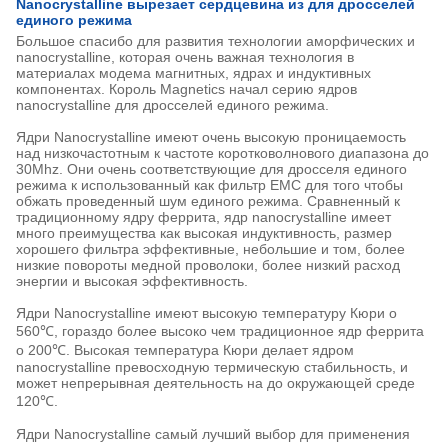
Nanocrystalline вырезает сердцевина из для дросселей
единого режима
Большое спасибо для развития технологии аморфических и
nanocrystalline, которая очень важная технология в
материалах модема магнитных, ядрах и индуктивных
компонентах. Король Magnetics начал серию ядров
nanocrystalline для дросселей единого режима.
Ядри Nanocrystalline имеют очень высокую проницаемость
над низкочастотным к частоте коротковолнового диапазона до
30Mhz. Они очень соответствующие для дросселя единого
режима к использованный как фильтр EMC для того чтобы
обжать проведенный шум единого режима. Сравненный к
традиционному ядру феррита, ядр nanocrystalline имеет
много преимущества как высокая индуктивность, размер
хорошего фильтра эффективные, небольшие и том, более
низкие повороты медной проволоки, более низкий расход
энергии и высокая эффективность.
Ядри Nanocrystalline имеют высокую температуру Кюри о
560℃, гораздо более высоко чем традиционное ядр феррита
о 200℃. Высокая температура Кюри делает ядром
nanocrystalline превосходную термическую стабильность, и
может непрерывная деятельность на до окружающей среде
120℃.
Ядри Nanocrystalline самый лучший выбор для применения