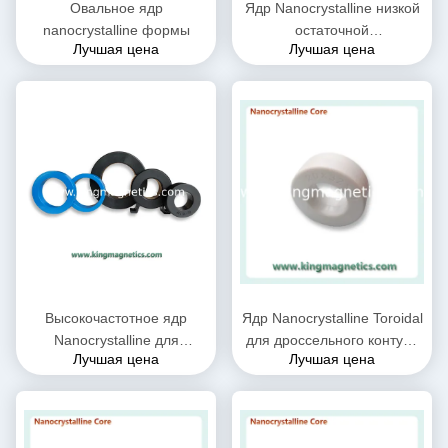
Овальное ядр
Ядр Nanocrystalline низкой
nanocrystalline формы
остаточной
Лучшая цена
Лучшая цена
намагниченности мягкое
магнитное
Высокочастотное ядр
Ядр Nanocrystalline Toroidal
Nanocrystalline для
для дроссельного контура
Лучшая цена
Лучшая цена
индуктора дроссельной
N32-20-10 единого режима
катушки CMC
IEC
поставленного королем
Magnetics