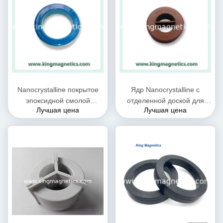
Nanocrystalline покрытое
Ядр Nanocrystalline с
эпоксидной смолой
отделенной доской для
Лучшая цена
Лучшая цена
вырезает сердцевина из
дросселя N30-20-10
для дросселя единого
единого режима
режима EMC и настоящего
трансформатора