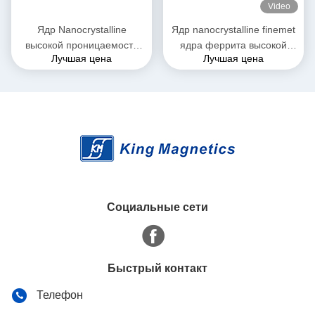
Video
Ядр Nanocrystalline
Ядр nanocrystalline finemet
высокой проницаемости
ядра феррита высокой
Лучшая цена
Лучшая цена
трехфазное для дросселя
эффективности
T52*36*25 единого режима
KMN20016030 toroidal
EMI
Социальные сети
Быстрый контакт
Телефон