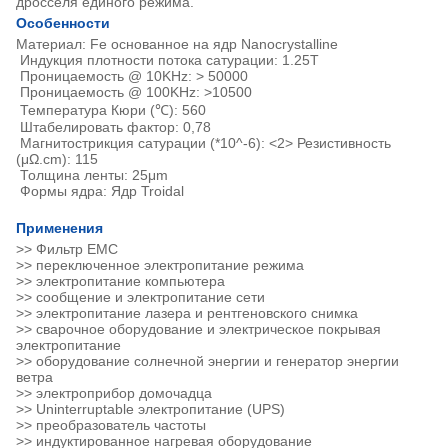
дросселя единого режима.
Особенности
Материал: Fe основанное на ядр Nanocrystalline
Индукция плотности потока сатурации: 1.25T
Проницаемость @ 10KHz: > 50000
Проницаемость @ 100KHz: >10500
Температура Кюри (℃): 560
Штабелировать фактор: 0,78
Магнитострикция сатурации (*10^-6): <2> Резистивность
(μΩ.cm): 115
Толщина ленты: 25μm
Формы ядра: Ядр Troidal
Применения
>> Фильтр EMC
>> переключенное электропитание режима
>> электропитание компьютера
>> сообщение и электропитание сети
>> электропитание лазера и рентгеновского снимка
>> сварочное оборудование и электрическое покрывая
электропитание
>> оборудование солнечной энергии и генератор энергии
ветра
>> электроприбор домочадца
>> Uninterruptable электропитание (UPS)
>> преобразователь частоты
>> индуктированное нагревая оборудование