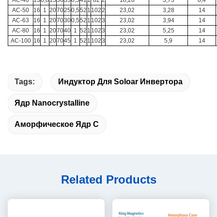
AC-50
16
1
20
70
25
0,5
52
1
102
2
23,02
3,28
14
AC-63
16
1
20
70
30
0,5
52
1
102
3
23,02
3,94
14
AC-80
16
1
20
70
40
1
52
1
102
3
23,02
5,25
14
AC-100
16
1
20
70
45
1
52
1
102
3
23,02
5,9
14
Tags:
Индуктор Для Soloar Инвертора
Ядр Nanocrystalline
Аморфическое Ядр C
Related Products