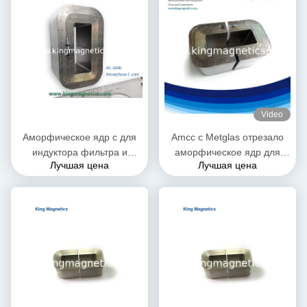
Video
Аморфическое ядр c для
Amcc c Metglas отрезало
индуктора фильтра и
аморфическое ядр для
Лучшая цена
Лучшая цена
дросселя PFC сделанных
высокочастотного и аудио
высококачественной ленты
трансформатора