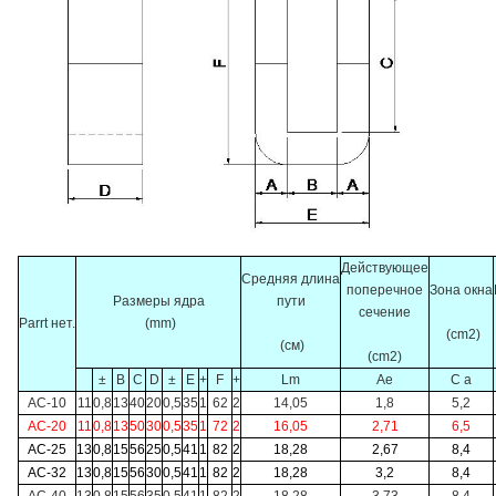
Действующее
Средняя длина
поперечное
Зона окна
Размеры ядра
пути
сечение
Parrt нет.
(mm)
(cm2)
(см)
(cm2)
±
B
C
D
±
E
+
F
+
Lm
Ae
С a
AC-10
11
0,8
13
40
20
0,5
35
1
62
2
14,05
1,8
5,2
AC-20
11
0,8
13
50
30
0,5
35
1
72
2
16,05
2,71
6,5
AC-25
13
0,8
15
56
25
0,5
41
1
82
2
18,28
2,67
8,4
AC-32
13
0,8
15
56
30
0,5
41
1
82
2
18,28
3,2
8,4
AC-40
13
0,8
15
56
35
0,5
41
1
82
2
18,28
3,73
8,4