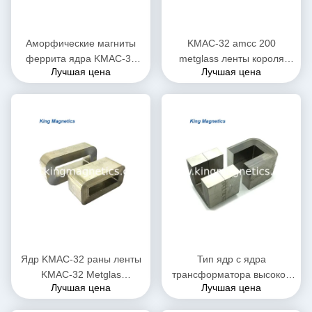
Аморфические магниты
KMAC-32 amcc 200
феррита ядра KMAC-32
metglass ленты короля
Лучшая цена
Лучшая цена
для высокой плотности
Magnetics ядр не-Кристл
потока сатурации
аморфическое c тонкого
Ядр KMAC-32 раны ленты
Тип ядр c ядра
KMAC-32 Metglas
трансформатора высокой
Лучшая цена
Лучшая цена
аморфическое отрезанное
эффективности KMAC-20
(equ. AMCC-32)
finemet аморфическое