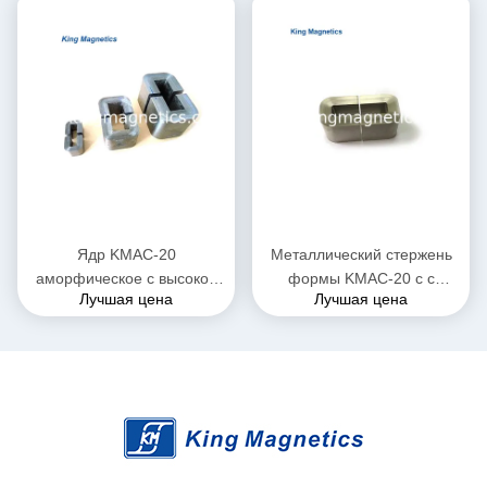
Ядр KMAC-20
Металлический стержень
аморфическое c высокой
формы KMAC-20 c с
Лучшая цена
Лучшая цена
проницаемости для
аморфической лентой для
настоящего
большого настоящего
трансформатора
реактора