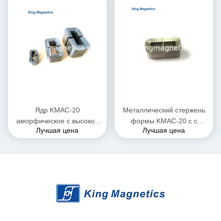
Ядр KMAC-20
Металлический стержень
аморфическое c высокой
формы KMAC-20 c с
Лучшая цена
Лучшая цена
проницаемости для
аморфической лентой для
настоящего
большого настоящего
трансформатора
реактора