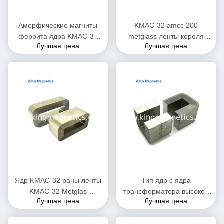
Аморфические магниты
KMAC-32 amcc 200
феррита ядра KMAC-32
metglass ленты короля
Лучшая цена
Лучшая цена
для высокой плотности
Magnetics ядр не-Кристл
потока сатурации
аморфическое c тонкого
Ядр KMAC-32 раны ленты
Тип ядр c ядра
KMAC-32 Metglas
трансформатора высокой
Лучшая цена
Лучшая цена
аморфическое отрезанное
эффективности KMAC-20
(equ. AMCC-32)
finemet аморфическое