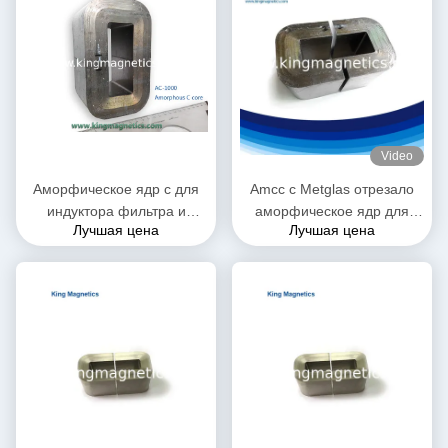
Video
Аморфическое ядр c для
Amcc c Metglas отрезало
индуктора фильтра и
аморфическое ядр для
Лучшая цена
Лучшая цена
дросселя PFC сделанных
высокочастотного и аудио
высококачественной ленты
трансформатора