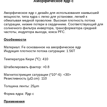
Аморфическое ядр c
Аморфическое ядр c дизайн для использования наивысшей
мощности, типа ядра c легко для установки, легкий к
обматывая медной проволоке. Высокая плотность потока
сатурации, низкие потери в сердечнике. Соответствующий для
солнечного фильтра инвертора, трансформатора средней
частоты, индуктора выхода, кокса PFC.
Особенности
Материал: Fe основанное на аморфическое ядр
Индукция плотности потока сатурации: 1.56T
Температура Кюри (℃): 410
Штабелировать фактор: >0.8
Магнитострикция сатурации (*10^-6): <30>
Резистивность (μΩ.cm): 110
Толщина ленты: 25μm
Форма ядра: Ядр c
Применения