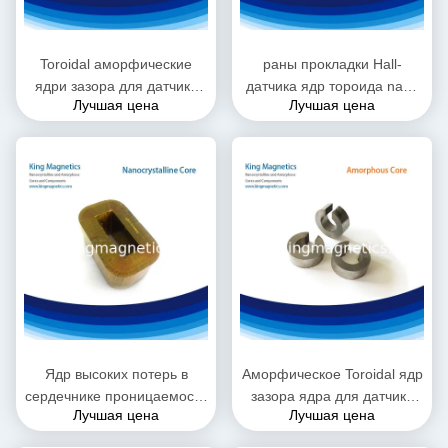
Toroidal аморфические
раны прокладки Hall-
ядри зазора для датчика
датчика ядр тороида nano
Лучшая цена
Лучшая цена
залы
кристаллической
аморфическое с зазором
Ядр высоких потерь в
Аморфическое Toroidal ядр
сердечнике проницаемости
зазора ядра для датчика
Лучшая цена
Лучшая цена
низких аморфическое
1000A Hall настоящего