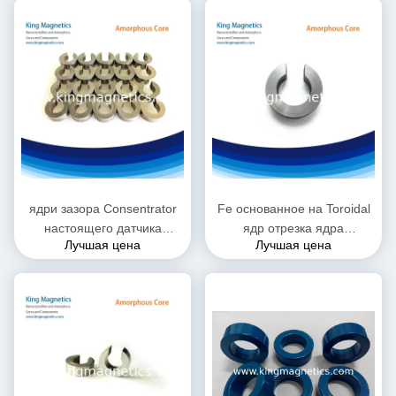
ядри зазора Consentrator
Fe основанное на Toroidal
настоящего датчика
ядр отрезка ядра
Лучшая цена
Лучшая цена
эффекта Холла 1000A
Nanocrystalline
аморфические
аморфическое для датчика
Hall настоящего