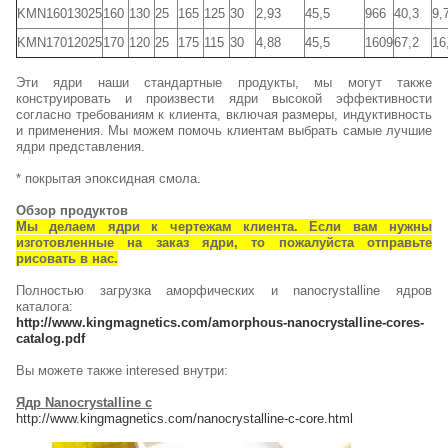
KMN16013025
160
130
25
165
125
30
2,93
45,5
966
40,3
9,
KMN17012025
170
120
25
175
115
30
4,88
45,5
1609
67,2
16
Эти ядри наши стандартные продукты, мы могут также
конструировать и произвести ядри высокой эффективности
согласно требованиям к клиента, включая размеры, индуктивность
и применения. Мы можем помочь клиентам выбрать самые лучшие
ядри представления.
* покрытая эпоксидная смола.
Обзор продуктов
Мы делаем ядри к чертежам клиента. Если вам нужны
изготовленные на заказ ядри, то пожалуйста отправьте
рисовать в нас.
Полностью загрузка аморфических и nanocrystalline ядров
каталога:
http://www.kingmagnetics.com/amorphous-nanocrystalline-cores-
catalog.pdf
Вы можете также interesed внутри:
Ядр Nanocrystalline c
http://www.kingmagnetics.com/nanocrystalline-c-core.html