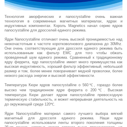
Технология аморфических и nanocrystalline очень важная
технология в современных магнитных материалах, ядрах и
индуктивных компонентах. Король Magnetics начал серию ядров
nanocrystalline для дросселей единого режима.
Ядри Nanocrystalline отличают очень высокой проницаемостью над
низкочастотным к частоте коротковолнового диапазона до 30Mhz.
Они очень соответствующие для дросселя единого режима быть
использованным как фильтр EMC для того чтобы обжать
проведенный шум единого режима. Сравненный к традиционному
ядру феррита, ядр nanocrystalline имеет много преимущества как
высокая индуктивность, хороший фильтр эффективный, небольшой
размер и том, более менее поворачивает медной проволоки, более
низкого расхода энергии и высокой эффективности.
Температура Кюри ядров nanocrystalline о 560℃, гораздо более
высоко чем традиционном ядре феррита о 200℃. Высокая
температура Кюри делает ядром nanocrystalline превосходную
термическую стабильность, и может непрерывная деятельность на
до окружающей среде 120℃.
Ядри Nanocrystalline материал самого лучшего выбора мягкий
магнитный для дросселя единого режима. Наши ядри
nanocrystalline использовали ленты второго поколения толщины