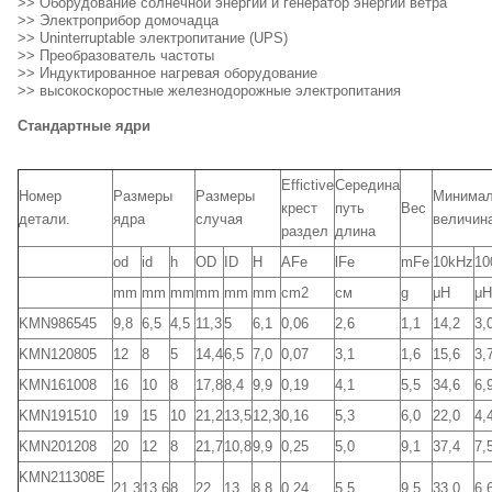
>> Оборудование солнечной энергии и генератор энергии ветра
>> Электроприбор домочадца
>> Uninterruptable электропитание (UPS)
>> Преобразователь частоты
>> Индуктированное нагревая оборудование
>> высокоскоростные железнодорожные электропитания
Стандартные ядри
Effictive
Середина
Номер
Размеры
Размеры
Минимал
крест
путь
Вес
детали.
ядра
случая
величин
раздел
длина
od
id
h
OD
ID
H
AFe
lFe
mFe
10kHz
10
mm
mm
mm
mm
mm
mm
cm2
см
g
μH
μH
KMN986545
9,8
6,5
4,5
11,3
5
6,1
0,06
2,6
1,1
14,2
3,
KMN120805
12
8
5
14,4
6,5
7,0
0,07
3,1
1,6
15,6
3,
KMN161008
16
10
8
17,8
8,4
9,9
0,19
4,1
5,5
34,6
6,
KMN191510
19
15
10
21,2
13,5
12,3
0,16
5,3
6,0
22,0
4,
KMN201208
20
12
8
21,7
10,8
9,9
0,25
5,0
9,1
37,4
7,
KMN211308E
21,3
13,6
8
22
13
8,8
0,24
5,5
9,5
33,0
6,