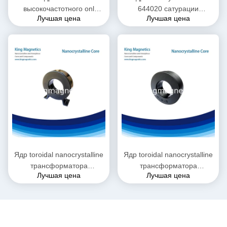
высокочастотного onl
644020 сатурации
Лучшая цена
Лучшая цена
трансформатора
трансформатора
сварочного аппарата
инвертора высокое
инвертора Toroidal
Ядр toroidal nanocrystalline
Ядр toroidal nanocrystalline
трансформатора
трансформатора
Лучшая цена
Лучшая цена
инвертора сварочного
инвертора аморфическое
аппарата аморфическое