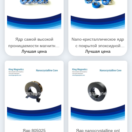
Ядр самой высокой
Nano-кристаллическое ядр
проницаемости магнитное
с покрытой эпоксидной
Лучшая цена
Лучшая цена
в мире
смолой
Ядр 805025
Ядр nanocrystalline onl