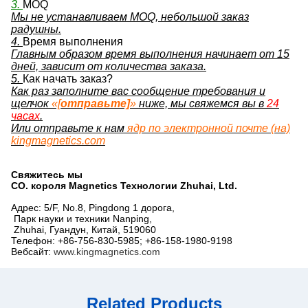
3.
MOQ
Мы не устанавливаем MOQ, небольшой заказ
радушны.
4.
Время выполнения
Главным образом время выполнения начинает от 15
дней, зависит от количества заказа.
5.
Как начать заказ?
Как раз заполните вас сообщение требования и
щелчок
«[
отправьте]
»
ниже, мы свяжемся вы в
24
часах
.
Или отправьте к нам
ядр по электронной почте (на)
kingmagnetics.com
Свяжитесь мы
CO. короля Magnetics Технологии Zhuhai, Ltd.
Адрес: 5/F, No.8, Pingdong 1 дорога,
Парк науки и техники Nanping,
Zhuhai, Гуандун, Китай, 519060
Телефон: +86-756-830-5985; +86-158-1980-9198
Вебсайт:
www.kingmagnetics.com
Related Products