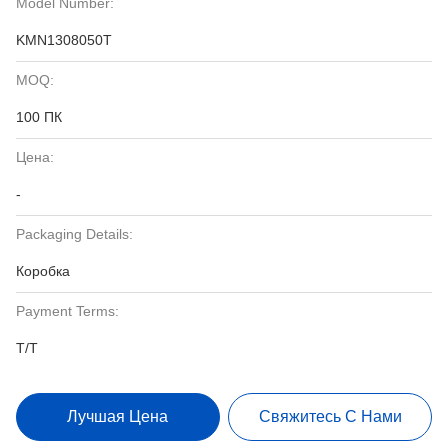
Model Number:
KMN1308050T
MOQ:
100 ПК
Цена:
-
Packaging Details:
Коробка
Payment Terms:
T/T
Лучшая Цена
Свяжитесь С Нами