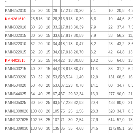
*
KMN252010
25
20
10
28
17,2
13,2
0,20
7,1
10
20,8
4,
25,5
16
10
28,3
13,9
13
0,39
6,6
19
44,6
8,
KMN261610
KMN302010
30
20
10
33,2
17,8
13,3
0,39
7,9
22
37,4
7,
KMN302015
30
20
15
33,6
17,8
17,8
0,59
7,9
33
56,2
11
KMN322010
32
20
10
34,4
18,1
13
0,47
8,2
28
43,2
8,
KMN322015
32
20
15
34,6
17,9
18,2
0,70
8,2
42
64,8
13
40
25
15
44,4
22
18,8
0,88
10,2
65
64,8
13
KMN402515
KMN403215
40
32
15
44,9
28,8
18,8
0,47
11,3
38
31,2
6,
KMN503220
50
32
20
53,8
28,5
24
1,40
12,9
131
68,5
16
KMN504020
50
40
20
53,6
37,1
23
0,78
14,1
80
34,7
8,
KMN644025
64
40
25
67,4
37
29,3
2,34
16,3
277
90,0
21
KMN805025
80
50
25
83,5
47,2
28,8
2,93
20,4
433
90,0
21
KMN1008020
100
80
20
105
75
25
1,56
28,3
320
34,7
8,
KMN1027625
102
76
25
107
71
30
2,54
27,9
514
57,0
13
KMN1309030
130
90
30
135
85
35
4,68
34,5
1172
85,1
20