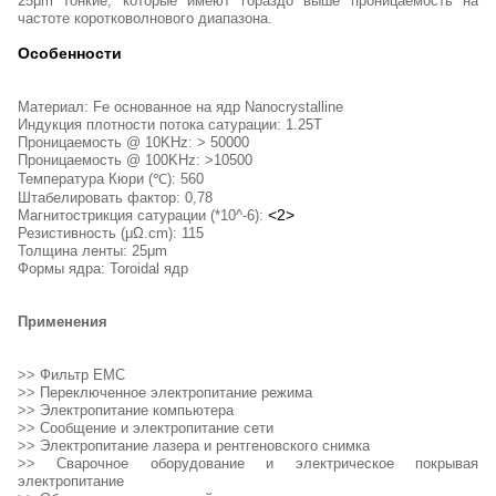
25μm тонкие, которые имеют гораздо выше проницаемость на
частоте коротковолнового диапазона.
Особенности
Материал: Fe основанное на ядр Nanocrystalline
Индукция плотности потока сатурации: 1.25T
Проницаемость @ 10KHz: > 50000
Проницаемость @ 100KHz: >10500
Температура Кюри (℃): 560
Штабелировать фактор: 0,78
<2>
Магнитострикция сатурации (*10^-6):
Резистивность (μΩ.cm): 115
Толщина ленты: 25μm
Формы ядра: Toroidal ядр
Применения
>>
Фильтр EMC
>> Переключенное электропитание режима
>> Электропитание компьютера
>> Сообщение и электропитание сети
>> Электропитание лазера и рентгеновского снимка
>> Сварочное оборудование и электрическое покрывая
электропитание