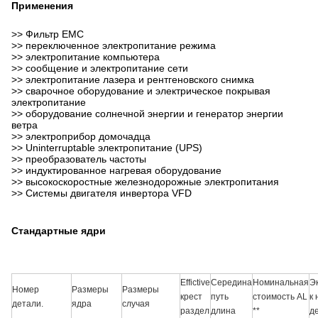
Применения
>> Фильтр EMC
>> переключенное электропитание режима
>> электропитание компьютера
>> сообщение и электропитание сети
>> электропитание лазера и рентгеновского снимка
>> сварочное оборудование и электрическое покрывая
электропитание
>> оборудование солнечной энергии и генератор энергии
ветра
>> электроприбор домочадца
>> Uninterruptable электропитание (UPS)
>> преобразователь частоты
>> индуктированное нагревая оборудование
>> высокоскоростные железнодорожные электропитания
>> Системы двигателя инвертора VFD
Стандартные ядри
Effictive
Середина
Номинальная
Э
Номер
Размеры
Размеры
крест
путь
стоимость AL
к
детали.
ядра
случая
раздел
длина
**
д