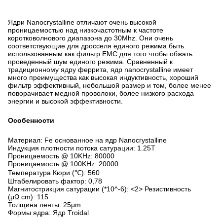
Ядри Nanocrystalline отличают очень высокой
проницаемостью над низкочастотным к частоте
коротковолнового диапазона до 30Mhz. Они очень
соответствующие для дросселя единого режима быть
использованным как фильтр EMC для того чтобы обжать
проведенный шум единого режима. Сравненный к
традиционному ядру феррита, ядр nanocrystalline имеет
много преимущества как высокая индуктивность, хороший
фильтр эффективный, небольшой размер и том, более менее
поворачивает медной проволоки, более низкого расхода
энергии и высокой эффективности.
Особенности
Материал: Fe основанное на ядр Nanocrystalline
Индукция плотности потока сатурации: 1.25T
Проницаемость @ 10KHz: 80000
Проницаемость @ 100KHz: 20000
Температура Кюри (℃): 560
Штабелировать фактор: 0,78
Магнитострикция сатурации (*10^-6): <2> Резистивность
(μΩ.cm): 115
Толщина ленты: 25μm
Формы ядра: Ядр Troidal