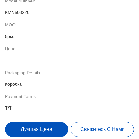
Model Number:
KMN503220
MOQ:
5pcs
Цена:
-
Packaging Details:
Коробка
Payment Terms:
T/T
Лучшая Цена
Свяжитесь С Нами