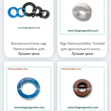
Высокочастотное ядр
Ядр Nanocrystalline Toroidal
Nanocrystalline для
для дроссельного контура
Лучшая цена
Лучшая цена
индуктора дроссельной
N32-20-10 единого режима
катушки CMC
IEC
поставленного королем
Magnetics