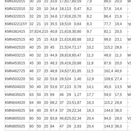
KMN302015
30
20
15
33,6
17,8
17,8
0,59
7,9
88,0
20,0
W
KMN322010
32
20
10
34,4
18,1
13
0,47
8,2
57,6
14,4
-
KMN322015
32
20
15
34,6
17,9
18,2
0,70
8,2
86,4
21,6
-
KMN322115Y
32
21
15
35,5
18,5
19
0,64
8,3
77,7
19,4
т
KMN382415
37,8
24,2
15
40,8
21,6
18,3
0,80
9,7
82,1
20,5
-
KMN402515
40
25
15
43,8
21,6
18,8
0,88
10,2
99,0
23,1
W
KMN402520
40
25
20
45
21,5
24,7
1,17
10,2
115,2
28,8
-
KMN403215
40
32
15
44,9
28,8
18,8
0,47
11,3
48,0
11,3
W
KMN453015
45
30
15
48,3
26,4
18,2
0,88
11,8
87,6
20,0
V
KMN462725
46
27
25
48,8
24,6
27,8
1,85
11,5
162,4
40,6
-
KMN503220
50
32
20
53,8
28,5
24
1,40
12,9
109,6
27,4
-
KMN504020
50
40
20
53,6
37,1
23
0,78
14,1
45,0
13,5
W
KMN635025
63
50
25
69
46
29
1,27
17,7
59,0
17,5
W
KMN644020
64
40
20
68,2
37
23,5
1,87
16,3
115,2
28,8
-
KMN644025
64
40
25
67,4
37
29,2
2,34
16,3
144,0
36,0
-
KMN805020
80
50
20
83,8
46,6
25,0
2,34
20,4
94,0
28,0
V
KMN805025
80
50
25
84
47
29
2,93
20,4
144,0
36,0
-