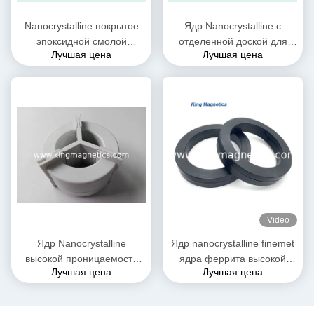
Nanocrystalline покрытое
Ядр Nanocrystalline с
эпоксидной смолой
отделенной доской для
Лучшая цена
Лучшая цена
вырезает сердцевина из
дросселя N30-20-10
для дросселя единого
единого режима
режима EMC и настоящего
трансформатора
Video
Ядр Nanocrystalline
Ядр nanocrystalline finemet
высокой проницаемости
ядра феррита высокой
Лучшая цена
Лучшая цена
трехфазное для дросселя
эффективности
T52*36*25 единого режима
KMN20016030 toroidal
EMI