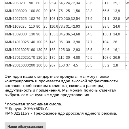
KMN906020
90
60
20
95,4
54,7
24,7
2,34
23,6
81,0
25,1
W
KMN1008020
100
80
20
105
75
25
1,56
28,3
55,5
13,9
-
KMN1027625
102
76
25
108,1
70,0
30,3
2,54
27,9
91,1
22,8
W
KMN1108025
110
80
25
116,6
73,8
31,4
2,93
29,8
98,5
24,6
-
KMN1309030
130
90
30
135,3
84,9
36,5
4,68
34,5
136,1
34,0
-
KMN14010025
140
100
25
145
95
30
3,90
37,7
104
26
-
KMN16013025
160
130
25
165
125
30
2,93
45,5
64,6
16,1
-
KMN17012025
170
120
25
175
115
30
4,88
45,5
107,6
26,9
-
KMN20016030
200
160
30
207
153
37
4,5
56,5
83,2
2,8
-
Эти ядри наши стандартные продукты, мы могут также
конструировать и произвести ядри высокой эффективности
согласно требованиям к клиента, включая размеры,
индуктивность и применения. Мы можем помочь клиентам
выбрать самые лучшие ядри представления.
* покрытая эпоксидная смола.
** Допуск -30%/+50% AL
KMN322115Y - Трехфазное ядр дросселя единого режима.
Наши обслуживания