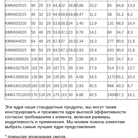
KMN402515
40
25
15
44,4
22
18,8
0,88
10,2
65
64,8
13,0
KMN403215
40
32
15
44,9
28,8
18,8
0,47
11,3
38
31,2
6,2
KMN503220
50
32
20
53,8
28,5
24
1,40
12,9
131
68,5
16,4
KMN504020
50
40
20
53,6
37,1
23
0,78
14,1
80
34,7
8,3
KMN644025
64
40
25
67,4
37
29,3
2,34
16,3
277
90,0
21,6
KMN805025
80
50
25
83,5
47,2
28,8
2,93
20,4
433
90,0
21,6
KMN1008020
100
80
20
105
75
25
1,56
28,3
320
34,7
8,3
KMN1027625
102
76
25
107
71
30
2,54
27,9
514
57,0
13,7
KMN1309030
130
90
30
135
85
35
4,68
34,5
1172
85,1
20,4
KMN16013025
160
130
25
165
125
30
2,93
45,5
966
40,3
9,7
KMN17012025
170
120
25
175
115
30
4,88
45,5
1609
67,2
16,1
Эти ядри наши стандартные продукты, мы могут также
конструировать и произвести ядри высокой эффективности
согласно требованиям к клиента, включая размеры,
индуктивность и применения. Мы можем помочь клиентам
выбрать самые лучшие ядри представления.
* покрытая эпоксидная смола.