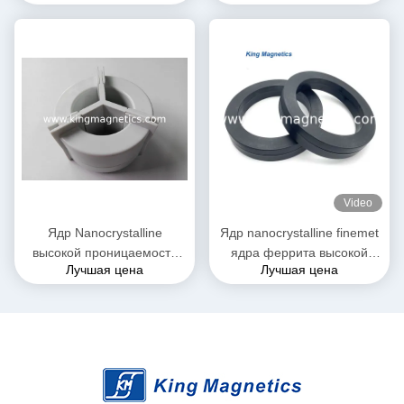
для дросселя единого
единого режима
режима EMC и настоящего
трансформатора
Video
Ядр Nanocrystalline
Ядр nanocrystalline finemet
высокой проницаемости
ядра феррита высокой
Лучшая цена
Лучшая цена
трехфазное для дросселя
эффективности
T52*36*25 единого режима
KMN20016030 toroidal
EMI