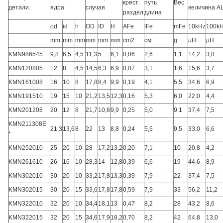
крест
путь
Вес
детали.
ядра
случая
величина A
раздел
длина
od
id
h
OD
ID
H
AFe
lFe
mFe
10kHz
100k
mm
mm
mm
mm
mm
mm
cm2
см
g
μH
μH
KMN986545
9,8
6,5
4,5
11,3
5
6,1
0,06
2,6
1,1
14,2
3,0
KMN120805
12
8
4,5
14,5
6,3
6,9
0,07
3,1
1,6
15,6
3,7
KMN161008
16
10
8
17,8
8,4
9,9
0,19
4,1
5,5
34,6
6,9
KMN191510
19
15
10
21,2
13,5
12,3
0,16
5,3
6,0
22,0
4,4
KMN201208
20
12
8
21,7
10,8
9,9
0,25
5,0
9,1
37,4
7,5
KMN211308E
21,3
13,6
8
22
13
8,8
0,24
5,5
9,5
33,0
6,6
*
KMN252010
25
20
10
28
17,2
13,2
0,20
7,1
10
20,8
4,2
KMN261610
26
16
10
28,3
14
12,8
0,39
6,6
19
44,6
8,9
KMN302010
30
20
10
33,2
17,8
13,3
0,39
7,9
22
37,4
7,5
KMN302015
30
20
15
33,6
17,8
17,8
0,59
7,9
33
56,2
11,2
KMN322010
32
20
10
34,4
18,1
13
0,47
8,2
28
43,2
8,6
KMN322015
32
20
15
34,6
17,9
18,2
0,70
8,2
42
64,8
13,0