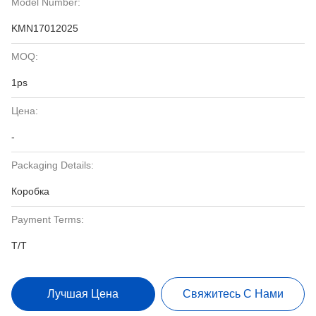
Model Number:
KMN17012025
MOQ:
1ps
Цена:
-
Packaging Details:
Коробка
Payment Terms:
T/T
Лучшая Цена
Свяжитесь С Нами