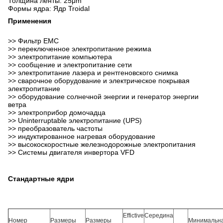
Толщина ленты: 25μm
Формы ядра: Ядр Troidal
Применения
>> Фильтр EMC
>> переключенное электропитание режима
>> электропитание компьютера
>> сообщение и электропитание сети
>> электропитание лазера и рентгеновского снимка
>> сварочное оборудование и электрическое покрывая
электропитание
>> оборудование солнечной энергии и генератор энергии
ветра
>> электроприбор домочадца
>> Uninterruptable электропитание (UPS)
>> преобразователь частоты
>> индуктированное нагревая оборудование
>> высокоскоростные железнодорожные электропитания
>> Системы двигателя инвертора VFD
Стандартные ядри
Effictive
Середина
Номер
Размеры
Размеры
Минимальн