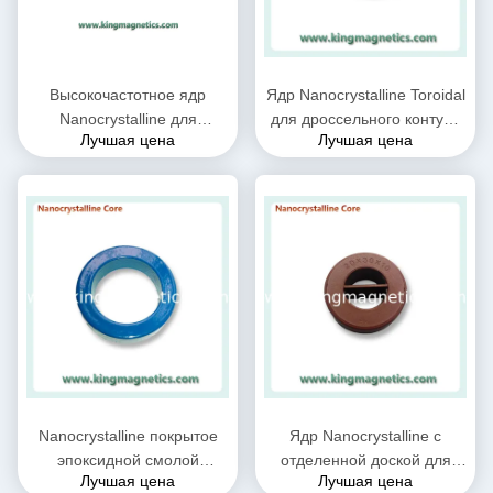
Высокочастотное ядр
Ядр Nanocrystalline Toroidal
Nanocrystalline для
для дроссельного контура
Лучшая цена
Лучшая цена
индуктора дроссельной
N32-20-10 единого режима
катушки CMC
IEC
поставленного королем
Magnetics
Nanocrystalline покрытое
Ядр Nanocrystalline с
эпоксидной смолой
отделенной доской для
Лучшая цена
Лучшая цена
вырезает сердцевина из
дросселя N30-20-10