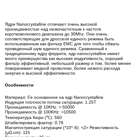
Ядри Nanocrystalline отличают очень высокой
проницаемостью над низкочастотным к частоте
коротковолнового диапазона до 30Mhz. Они очень
соответствующие для дросселя единого режима быть
использованным как фильтр EMC для того чтобы обжать
проведенный шум единого режима. Сравненный к
традиционному ядру феррита, ядр nanocrystalline имеет
много преимущества как высокая индуктивность, хороший
фильтр эффективный, небольшой размер и том, более менее
поворачивает медной проволоки, более низкого расхода
энергии и высокой эффективности.
Особенности
Материал: Fe основанное на ядр Nanocrystalline
Индукция плотности потока сатурации: 1.25T
Проницаемость @ 10KHz: > 50000
Проницаемость @ 100KHz: >10500
Температура Кюри (℃): 560
Штабелировать фактор: 0,78
Магнитострикция сатурации (*10^-6): <2> Резистивность
(μΩ.cm): 115