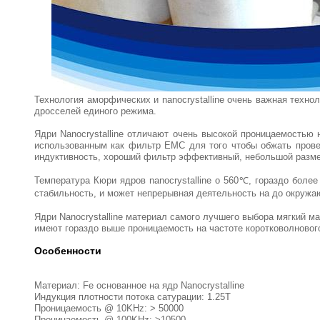
Технология аморфических и nanocrystalline очень важная техно
дросселей единого режима.
Ядри Nanocrystalline отличают очень высокой проницаемостью
использованным как фильтр EMC для того чтобы обжать провед
индуктивность, хороший фильтр эффективный, небольшой размер
Температура Кюри ядров nanocrystalline о 560℃, гораздо бол
стабильность, и может непрерывная деятельность на до окруж
Ядри Nanocrystalline материал самого лучшего выбора мягкий м
имеют гораздо выше проницаемость на частоте коротковолновог
Особенности
Материал: Fe основанное на ядр Nanocrystalline
Индукция плотности потока сатурации: 1.25T
Проницаемость @ 10KHz: > 50000
Проницаемость @ 100KHz: >10500