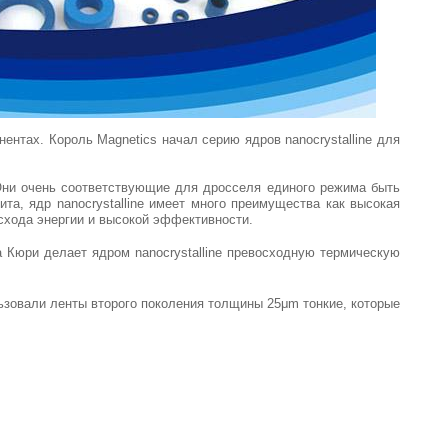
ентах. Король Magnetics начал серию ядров nanocrystalline для
 Они очень соответствующие для дросселя единого режима быть
а, ядр nanocrystalline имеет много преимущества как высокая
схода энергии и высокой эффективности.
 Кюри делает ядром nanocrystalline превосходную термическую
льзовали ленты второго поколения толщины 25μm тонкие, которые