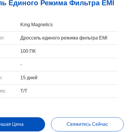
ль Единого Режима Фильтра EMI
King Magnetics
r:
Дроссель единого режима фильтра EMI
100 ПК
-
e:
15 дней
ms:
T/T
чшая Цена
Свяжитесь Сейчас