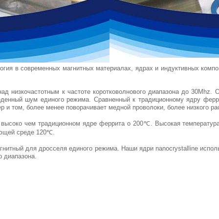
логия в современных магнитных материалах, ядрах и индуктивных компон
 над низкочастотным к частоте коротковолнового диапазона до 30Mhz.
енный шум единого режима. Сравненный к традиционному ядру феррит
 и том, более менее поворачивает медной проволоки, более низкого ра
ее высоко чем традиционном ядре феррита о 200℃. Высокая температура
ающей среде 120℃.
агнитный для дросселя единого режима. Наши ядри nanocrystalline испо
о диапазона.