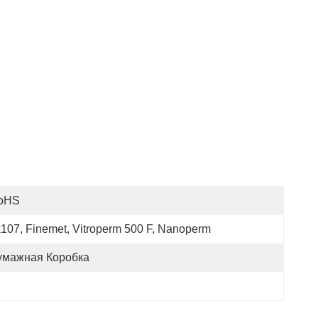
oHS
107, Finemet, Vitroperm 500 F, Nanoperm
умажная Коробка