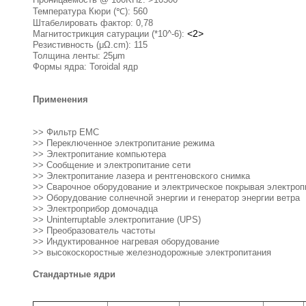
Температура Кюри (℃): 560
Штабелировать фактор: 0,78
<2>
Магнитострикция сатурации (*10^-6):
Резистивность (μΩ.cm): 115
Толщина ленты: 25μm
Формы ядра: Toroidal ядр
Применения
>>
Фильтр EMC
>> Переключенное электропитание режима
>> Электропитание компьютера
>> Сообщение и электропитание сети
>> Электропитание лазера и рентгеновского снимка
>> Сварочное оборудование и электрическое покрывая электроп
>> Оборудование солнечной энергии и генератор энергии ветра
>> Электроприбор домочадца
>> Uninterruptable электропитание (UPS)
>> Преобразователь частоты
>> Индуктированное нагревая оборудование
>> высокоскоростные железнодорожные электропитания
Стандартные ядри